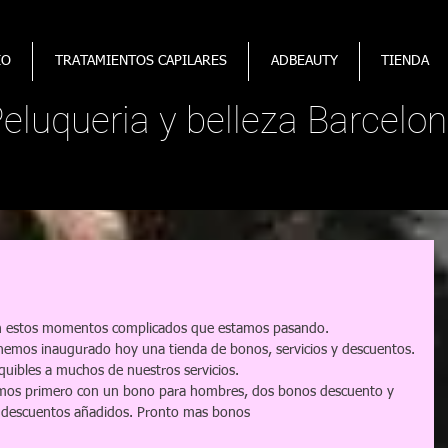
IO
TRATAMIENTOS CAPILARES
ADBEAUTY
TIENDA
​Peluqueria y belleza Barcelon
en estos momentos complicados que estamos pasando.
hemos inaugurado hoy una tienda de bonos, servicios y descuentos.
quibles a muchos de nuestros servicios.
os primero con un bono para hombres, dos bonos descuento y 
n descuentos añadidos. Pronto mas bonos