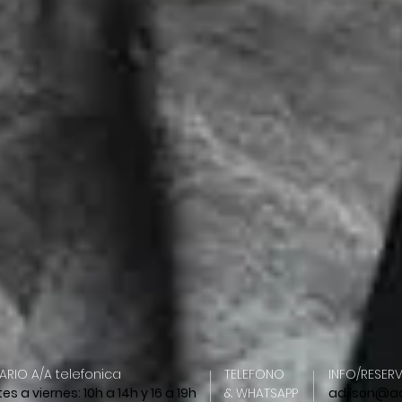
RIO A/A telefonica
TELEFONO
INFO/RESERV
es a viernes: 10h a 14h y 16 a 19h
&
WHATSAPP
adilson@a