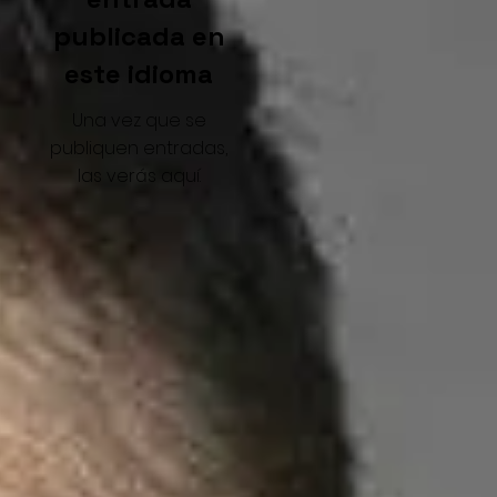
publicada en
este idioma
Una vez que se
publiquen entradas,
las verás aquí.