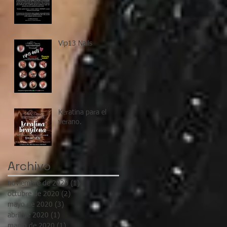
Vip13 Nails
Keratina para el
verano.
Archivo
noviembre de 2020
(1)
1 entrada
octubre de 2020
(2)
2 entradas
mayo de 2020
(3)
3 entradas
abril de 2020
(1)
1 entrada
marzo de 2020
(1)
1 entrada