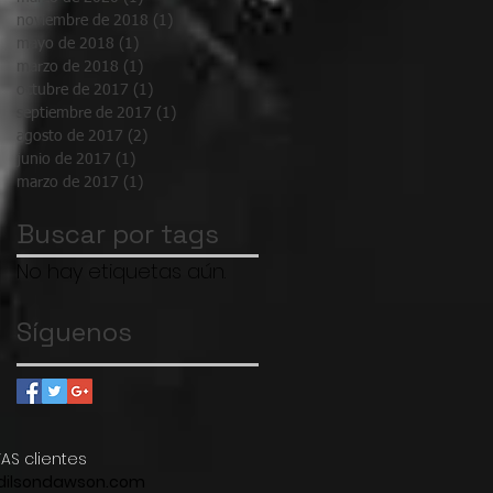
noviembre de 2018
(1)
1 entrada
mayo de 2018
(1)
1 entrada
marzo de 2018
(1)
1 entrada
octubre de 2017
(1)
1 entrada
septiembre de 2017
(1)
1 entrada
agosto de 2017
(2)
2 entradas
junio de 2017
(1)
1 entrada
marzo de 2017
(1)
1 entrada
Buscar por tags
No hay etiquetas aún.
Síguenos
AS clientes
dilsondawson.com