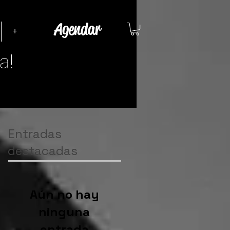
Agendar
+
a!
Entradas
destacadas
Aún no hay
ninguna
entrada