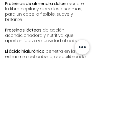
Proteínas de almendra dulce
recubre
la fibra capilar y cierra las escamas,
para un cabello flexible, suave y
brillante.
Proteínas lácteas
de acción
acondicionadora y nutritiva, que
aportan fuerza y suavidad al cabello.
El ácido hialurónico
penetra en la
estructura del cabello, reequilibrando
la tasa de hidratación.
Los extractos de fruta de limón y
arándano
hacen que el cabello sea
vital, brillante y sedoso.