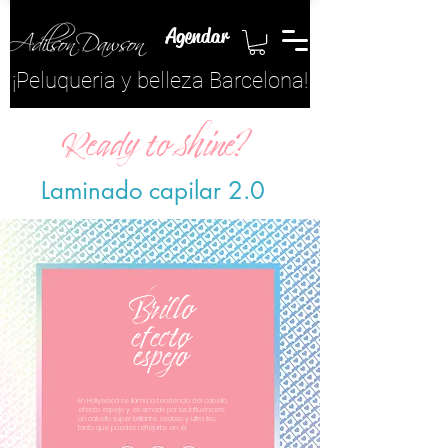
Agendar
¡​Peluqueria y belleza Barcelona!
Ready to shine?
Laminado capilar 2.0
Brillo
efecto
espejo
En Hollywood se llama la tendencia del cabello
efecto espejo y es amado por los influencers:
un cabello súper brillante, sedoso y ultra liso,
tanto que puedes reflejarte en él.