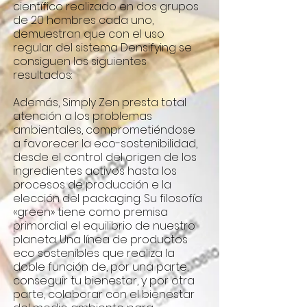
científico realizado en dos grupos
de 20 hombres cada uno,
demuestran que con el uso
regular del sistema Densifying se
consiguen los siguientes
resultados:
Además, Simply Zen presta total
atención a los problemas
ambientales, comprometiéndose
a favorecer la eco-sostenibilidad,
desde el control del origen de los
ingredientes activos hasta los
procesos de producción e la
elección del packaging. Su filosofía
«green» tiene como premisa
primordial el equilibrio de nuestro
planeta. Una línea de productos
eco sostenibles que realiza la
doble función de, por una parte,
conseguir tu bienestar, y por otra
parte, colaborar con el bienestar