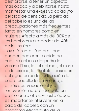
desfibrarse, a tener un aspecto
más opaco, y a debilitarse, hasta
manifestar una excesiva caída y/o
pérdida de densidad. La pérdida
del cabello es una de las
preocupaciones más frecuentes
tanto en hombres como en
mujeres. Afecta a más del 80% de
los hombres y alrededor del 40%
de las mujeres.
Hay diferentes factores que
pueden acelerar la caída de
nuestro cabello después del
verano: El sol, la sal del mar, el cloro
de la piscina, los metales pesados
del agua dulce, la sudoración del
cuero cabelludo en verano, el
estrés postvacacional y la
renovación natural del pelo en
otoño, entre otros. En esta época,
es importante intervenir en la
caída del cabello con un
programa eficaz, fruto de la