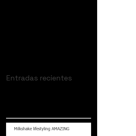
Aún no hay
ninguna entrada
publicada en este
idioma
Una vez que se publiquen
entradas, las verás aquí.
Entradas recientes
Milkshake lifestyling AMAZING