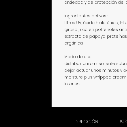
antiedad y de protección del 
Ingredientes activos :
filtros UV, ácido hialurónico, In
girasol, rico en polifenoles an
extracto de papaya, proteínas 
orgánica.
Modo de uso :
distribuir uniformemente sobr
dejar actuar unos minutos y a
moisture plus whipped cream
intenso.
HORA
DIRECCIÓN