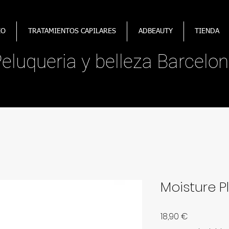
IO
TRATAMIENTOS CAPILARES
ADBEAUTY
TIENDA
​Peluqueria y belleza Barcelon
Moisture P
Precio
18,90 €