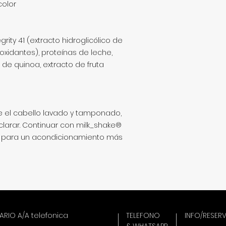
color
tegrity 41 (extracto hidroglicólico de
tioxidantes), proteínas de leche,
de quinoa, extracto de fruta
e el cabello lavado y tamponado,
clarar. Continuar con milk_shake®
 para un acondicionamiento más
RIO A/A telefonica
TELEFONO
INFO/RESERV