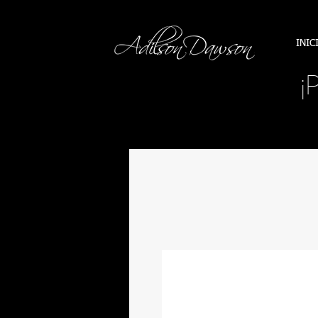
INIC
¡