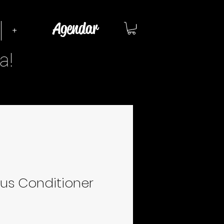
Agendar
+
a!
lus Conditioner