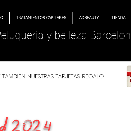
IO
TRATAMIENTOS CAPILARES
ADBEAUTY
TIENDA
​Peluqueria y belleza Barcelon
E TAMBIEN NUESTRAS TARJETAS REGALO
d 2024