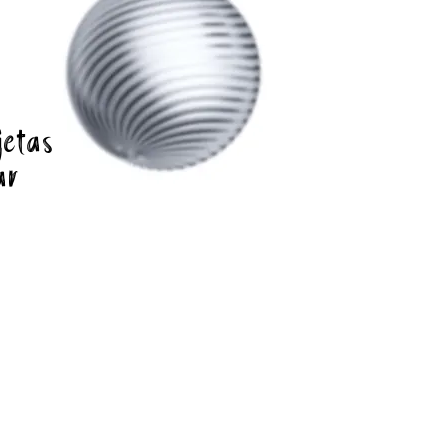
jetas
ar