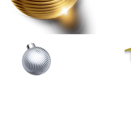
T
20%
desc.