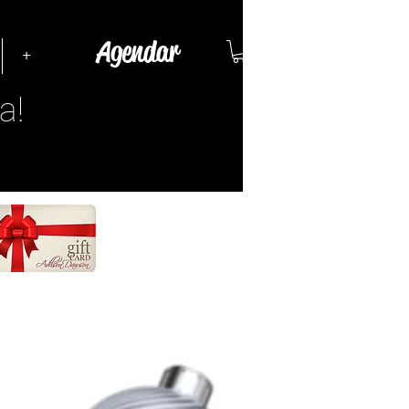
Agendar
+
a!