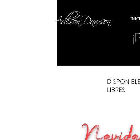
INIC
¡
DISPONIBL
LIBRES
Navida