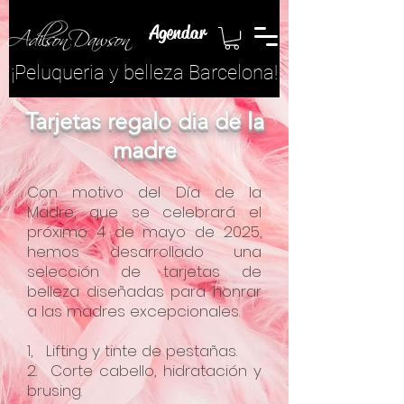
Agendar
¡​Peluqueria y belleza Barcelona!
Tarjetas regalo dia de la
madre
Con motivo del Día de la
Madre, que se celebrará el
próximo 4 de mayo de 2025,
hemos desarrollado una
selección de tarjetas de
belleza diseñadas para honrar
a las madres excepcionales.
1, Lifting y tinte de pestañas.
2. Corte cabello, hidratación y
brusing.