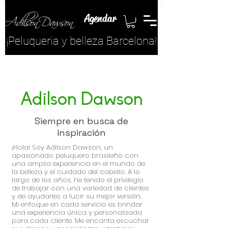
Agendar
¡​Peluqueria y belleza Barcelona!
Adilson Dawson
Siempre en busca de
inspiración
¡Hola! Soy Adilson Dawson, un
apasionado peluquero brasileño con
una amplia experiencia en el mundo de
la belleza y el cuidado del cabello. A lo
largo de los años, he tenido el privilegio
de trabajar con una variedad de clientes
y de ayudarles a lucir su mejor versión.
Mi enfoque en cada servicio es brindar
una experiencia única y personalizada
para cada cliente. Me encanta escuchar